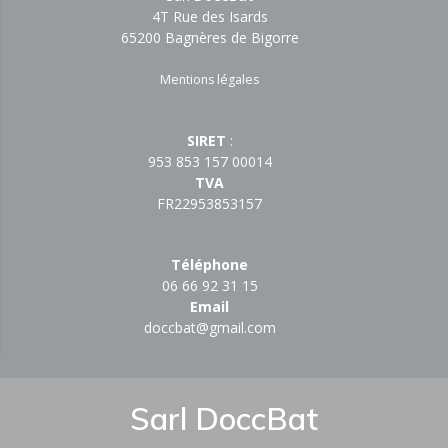
4T Rue des Isards
65200 Bagnères de Bigorre
Mentions légales
SIRET
:
953 853 157 00014
TVA
FR22953853157
Téléphone
06 66 92 31 15
Email
doccbat@gmail.com
Sarl DoccBat