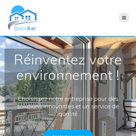
Passer
au
contenu
Réinventez votre
environnement !
Choisissez notre entreprise pour des
solutions innovantes et un service de
qualité